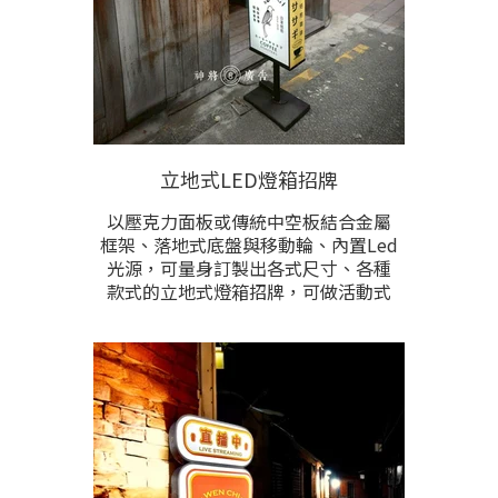
立地式LED燈箱招牌
以壓克力面板或傳統中空板結合金屬
框架、落地式底盤與移動輪、內置Led
光源，可量身訂製出各式尺寸、各種
款式的立地式燈箱招牌，可做活動式
或固定式、免安裝不受環境限制。整
體堅韌耐用，做工細緻，全防水、亦
適用於全戶外。
壓克力面板中，除了有復古型豆腐角
凸型立體面板外，也可以是平面滿板
的作法。尺寸、做工樣式、顏色、內
容排版皆能根據需求訂做。歡迎提供
製作尺寸、樣式，與現場照片洽詢。