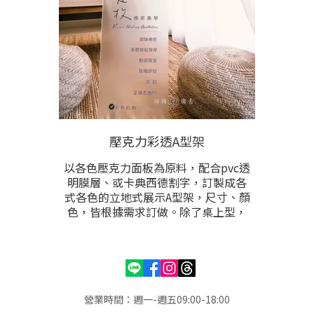
壓克力彩透A型架
以各色壓克力面板為原料，配合pvc透
明膜層、或卡典西德割字，訂製成各
式各色的立地式展示A型架，尺寸、顏
色，皆根據需求訂做。除了桌上型，
落地型，亦能是鎖牆固定式，壓克力
面板除了製作A型架，也能配合LED光
源製成燈箱，或是一般型招牌門牌。
營業時間：週一-週五09:00-18:00