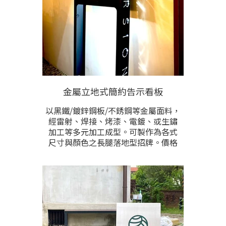
金屬立地式簡約告示看板
以黑鐵/鍍鋅鋼板/不銹鋼等金屬面料，
經雷射、焊接、烤漆、電鍍、或生鏽
加工等多元加工成型。可製作為各式
尺寸與顏色之長腿落地型招牌。價格
根據製做尺寸與加工需求而異，提供
預計製作尺寸與樣式需求洽詢。