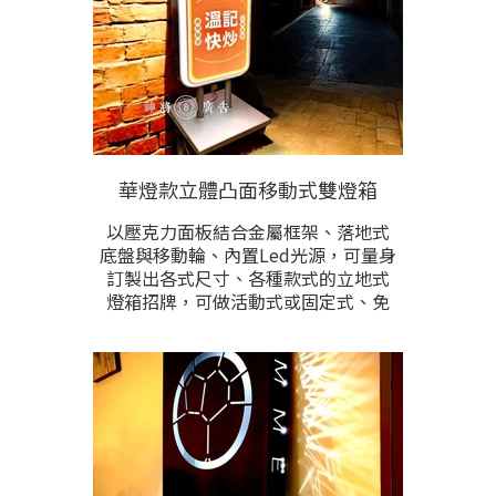
華燈款立體凸面移動式雙燈箱
以壓克力面板結合金屬框架、落地式
底盤與移動輪、內置Led光源，可量身
訂製出各式尺寸、各種款式的立地式
燈箱招牌，可做活動式或固定式、免
安裝不受環境限制。整體堅韌耐用，
做工細緻，全防水、亦適用於全戶
外。
面板除了有復古型豆腐角凸型立體面
板外，也可以是平面滿板的作法。尺
寸、做工樣式、顏色、內容排版皆能
根據需求訂做。歡迎提供製作尺寸、
樣式，與現場照片洽詢。