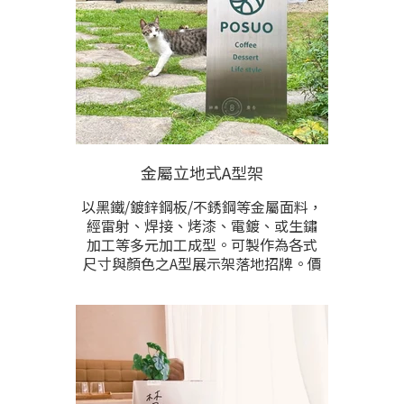
金屬立地式A型架
以黑鐵/鍍鋅鋼板/不銹鋼等金屬面料，
經雷射、焊接、烤漆、電鍍、或生鏽
加工等多元加工成型。可製作為各式
尺寸與顏色之A型展示架落地招牌。價
格根據製做尺寸與加工需求而異，提
供預計製作尺寸與樣式需求洽詢。