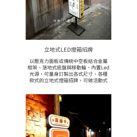
立地式LED燈箱招牌
以壓克力面板或傳統中空板結合金屬
框架、落地式底盤與移動輪、內置Led
光源，可量身訂製出各式尺寸、各種
款式的立地式燈箱招牌，可做活動式
或固定式、免安裝不受環境限制。整
體堅韌耐用，做工細緻，全防水、亦
適用於全戶外。
壓克力面板中，除了有復古型豆腐角
凸型立體面板外，也可以是平面滿板
的作法。尺寸、做工樣式、顏色、內
容排版皆能根據需求訂做。歡迎提供
製作尺寸、樣式，與現場照片洽詢。