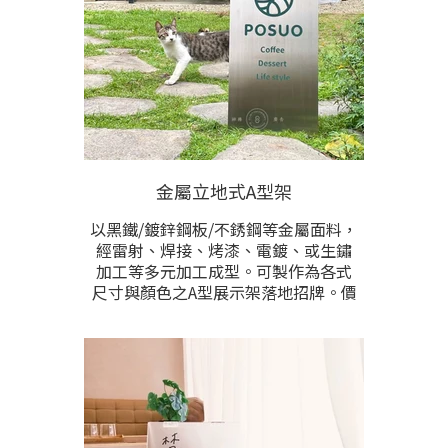
金屬立地式A型架
以黑鐵/鍍鋅鋼板/不銹鋼等金屬面料，
經雷射、焊接、烤漆、電鍍、或生鏽
加工等多元加工成型。可製作為各式
尺寸與顏色之A型展示架落地招牌。價
格根據製做尺寸與加工需求而異，提
供預計製作尺寸與樣式需求洽詢。