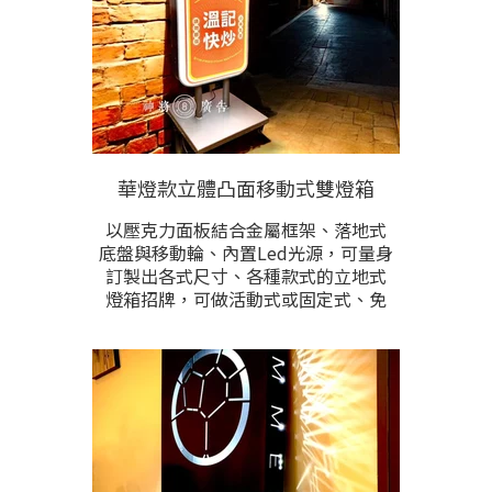
華燈款立體凸面移動式雙燈箱
以壓克力面板結合金屬框架、落地式
底盤與移動輪、內置Led光源，可量身
訂製出各式尺寸、各種款式的立地式
燈箱招牌，可做活動式或固定式、免
安裝不受環境限制。整體堅韌耐用，
做工細緻，全防水、亦適用於全戶
外。
面板除了有復古型豆腐角凸型立體面
板外，也可以是平面滿板的作法。尺
寸、做工樣式、顏色、內容排版皆能
根據需求訂做。歡迎提供製作尺寸、
樣式，與現場照片洽詢。