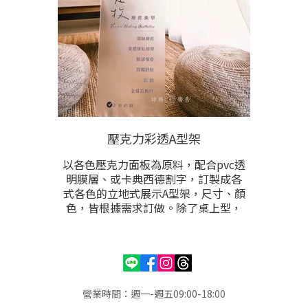
壓克力彩透A型架
以各色壓克力面板為原料，配合pvc透
明膜層、或卡典西德割字，訂製成各
式各色的立地式展示A型架，尺寸、顏
色，皆根據需求訂做。除了桌上型，
落地型，亦能是鎖牆固定式，壓克力
面板除了製作A型架，也能配合LED光
源製成燈箱，或是一般型招牌門牌。
營業時間：週一-週五09:00-18:00