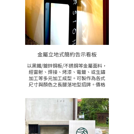
金屬立地式簡約告示看板
以黑鐵/鍍鋅鋼板/不銹鋼等金屬面料，
經雷射、焊接、烤漆、電鍍、或生鏽
加工等多元加工成型。可製作為各式
尺寸與顏色之長腿落地型招牌。價格
根據製做尺寸與加工需求而異，提供
預計製作尺寸與樣式需求洽詢。