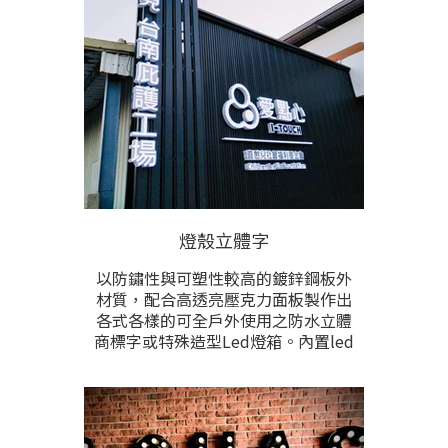
燈殼立體字
以防鏽性與可塑性較高的鍍鋅鋼板外
材質，配合高透亮壓克力面板製作出
各式各樣的可全戶外使用之防水立體
商標字或特殊造型Led燈箱。內置led
高亮節能光源，給予招牌字巨大的亮
度，本項目為各項戶外立體字招牌
中，亮度較高的選擇。 全客製化訂
做，文字內容、圖形、尺寸、顏色、
樣式、燈光色，與安裝方式完全根據