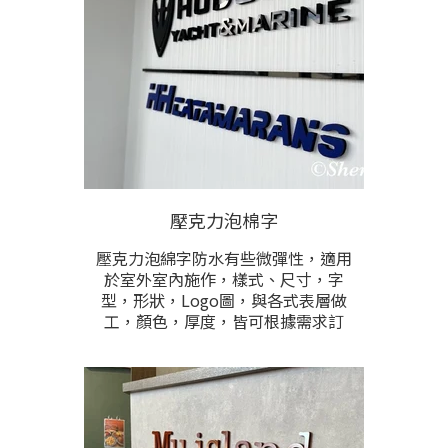
銀、玫瑰金、霧白、霧黑、橙色、等
各色選擇。
壓克力泡棉字
壓克力泡綿字防水有些微彈性，適用
於室外室內施作，樣式、尺寸，字
型，形狀，Logo圖，與各式表層做
工，顏色，厚度，皆可根據需求訂
製。立體字的厚度有1cm,2cm,3cm的
選擇。壓克力材質表面為亮面有光
澤，有紅、黑、白、黃，咖啡、綠、
藍這些色可任選，這些色為最便宜的
基本價格，其他任何顏色亦可訂製，
是利用貼色或上漆呈現，額外加工之