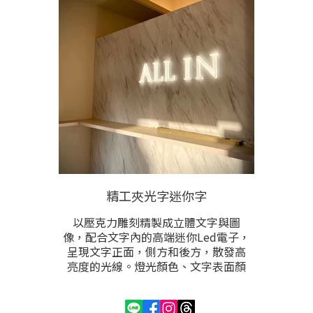
環境。請提供尺寸與內容後洽詢。
精工夾光字迷你字
以壓克力雕刻精製成立體文字與圖
像，配合文字內的高端迷你Led電子，
呈現文字正面，側方和後方，散發高
亮度的光線。燈光顏色、文字表面顏
色、尺寸，都可根據需求訂製。
此為Led發光字中，製做工法，製程最
精緻，能製作的文字圖像能在5公分