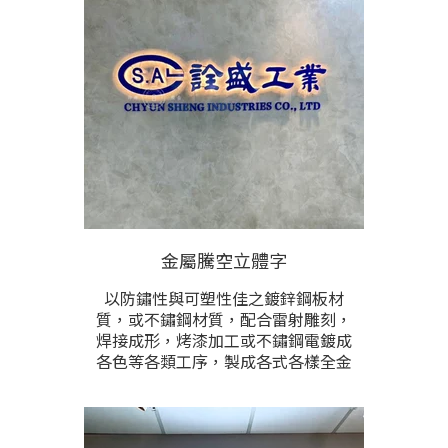
金屬騰空立體字
以防鏽性與可塑性佳之鍍鋅鋼板材
質，或不鏽鋼材質，配合雷射雕刻，
焊接成形，烤漆加工或不鏽鋼電鍍成
各色等各類工序，製成各式各樣全金
屬立體字與商標圖形，可配合防水Led
燈光應用配置，訂製出各式各樣之門
面金屬立體字招牌或商店主視覺牆面
所應用。尺寸，顏色，圖文內容，能