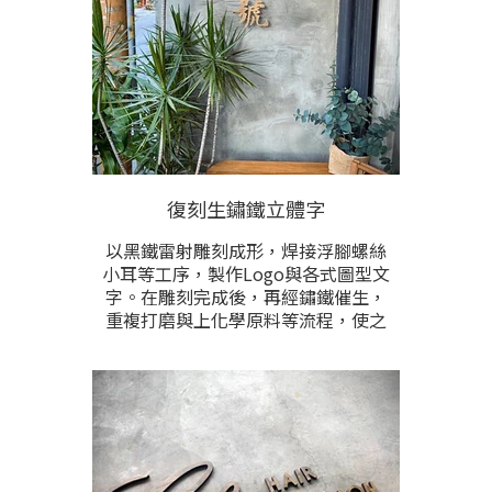
復刻生鏽鐵立體字
以黑鐵雷射雕刻成形，焊接浮腳螺絲
小耳等工序，製作Logo與各式圖型文
字。在雕刻完成後，再經鏽鐵催生，
重複打磨與上化學原料等流程，使之
達到完整且均勻的生鏽狀態後，再以
防護漆固色，阻止不斷繡化。
鐵鏽為鐵氧化物的統稱，通常為棕紅
色，由鐵和氧氣進行氧化還原反應而
生成。在不同的環境、氣候與加工方
式，會生成不同形式的鐵鏽。經由足
夠的時間，在氧氣和水充足的情況