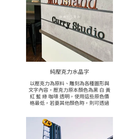
價格較高，請提供製作尺寸與內容字
數後洽詢。
純壓克力水晶字
以壓克力為原料、雕刻為各種圖形與
文字內容，壓克力原本顏色為黑 白 黃
紅 藍 綠 咖啡 透明，使用這些原色價
格最低，若要其他顏色時，則可透過
烤漆加工。文字厚度為3mm-2cm中間
做選擇，越厚價格越高。
價格根據每字或每個圖的雕刻尺寸，
配合使用之厚度 顏色 逐一計價，請聊
聊提供製作內容 尺寸 顏色 估價。