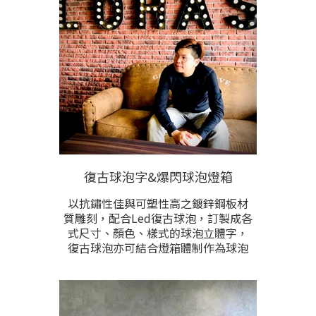
需求訂製。請提供現場安裝位置的照
片、門面約莫寬度尺寸、預計製作樣
式的照片聊聊洽詢。
復古球泡字&爆閃球泡燈箱
以抗鏽性佳與可塑性高之鍍鋅鋼板材
質雕刻，配合Led復古球泡，訂製成各
式尺寸、顏色、樣式的球泡立體字，
復古球泡亦可結合燈箱體制作為球泡
型燈箱，創造懷舊氛圍。 製做尺寸、
球泡燈色、內容設計完全根據需求訂
製。本項目根據製作尺寸計價，敬請
提供內容規格洽詢