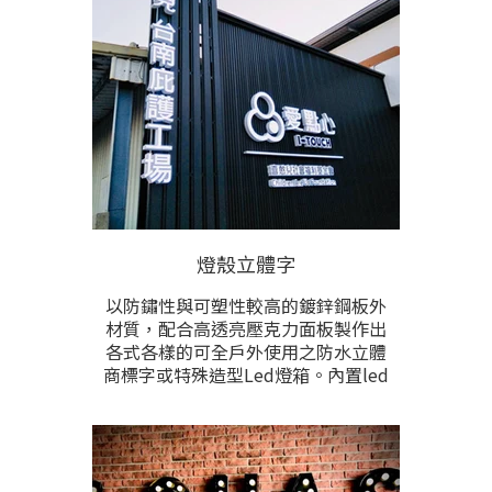
燈殼立體字
以防鏽性與可塑性較高的鍍鋅鋼板外
材質，配合高透亮壓克力面板製作出
各式各樣的可全戶外使用之防水立體
商標字或特殊造型Led燈箱。內置led
高亮節能光源，給予招牌字巨大的亮
度，本項目為各項戶外立體字招牌
中，亮度較高的選擇。 全客製化訂
做，文字內容、圖形、尺寸、顏色、
樣式、燈光色，與安裝方式完全根據