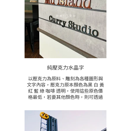
價格較高，請提供製作尺寸與內容字
數後洽詢。
純壓克力水晶字
以壓克力為原料、雕刻為各種圖形與
文字內容，壓克力原本顏色為黑 白 黃
紅 藍 綠 咖啡 透明，使用這些原色價
格最低，若要其他顏色時，則可透過
烤漆加工。文字厚度為3mm-2cm中間
做選擇，越厚價格越高。
價格根據每字或每個圖的雕刻尺寸，
配合使用之厚度 顏色 逐一計價，請聊
聊提供製作內容 尺寸 顏色 估價。