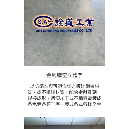
金屬騰空立體字
以防鏽性與可塑性佳之鍍鋅鋼板材
質，或不鏽鋼材質，配合雷射雕刻，
焊接成形，烤漆加工或不鏽鋼電鍍成
各色等各類工序，製成各式各樣全金
屬立體字與商標圖形，可配合防水Led
燈光應用配置，訂製出各式各樣之門
面金屬立體字招牌或商店主視覺牆面
所應用。尺寸，顏色，圖文內容，能