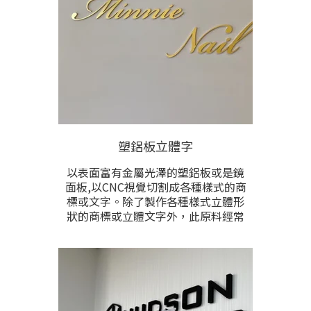
塑鋁板立體字
以表面富有金屬光澤的塑鋁板或是鏡
面板,以CNC視覺切割成各種樣式的商
標或文字。除了製作各種樣式立體形
狀的商標或立體文字外，此原料經常
被應用於搭配其他素材，製作成招
牌、門牌、視覺牆、網美打卡牆等各
式立體凸字成品。
防水，耐曬，室內外皆宜，經濟美觀
CP值高，具備長效耐用等優勢。顏色
有鏡面亮金、霧金、鏡面亮銀、霧