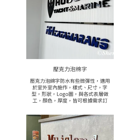
銀、玫瑰金、霧白、霧黑、橙色、等
各色選擇。
壓克力泡棉字
壓克力泡綿字防水有些微彈性，適用
於室外室內施作，樣式、尺寸，字
型，形狀，Logo圖，與各式表層做
工，顏色，厚度，皆可根據需求訂
製。立體字的厚度有1cm,2cm,3cm的
選擇。壓克力材質表面為亮面有光
澤，有紅、黑、白、黃，咖啡、綠、
藍這些色可任選，這些色為最便宜的
基本價格，其他任何顏色亦可訂製，
是利用貼色或上漆呈現，額外加工之