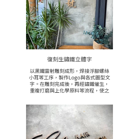
復刻生鏽鐵立體字
以黑鐵雷射雕刻成形，焊接浮腳螺絲
小耳等工序，製作Logo與各式圖型文
字。在雕刻完成後，再經鏽鐵催生，
重複打磨與上化學原料等流程，使之
達到完整且均勻的生鏽狀態後，再以
防護漆固色，阻止不斷繡化。
鐵鏽為鐵氧化物的統稱，通常為棕紅
色，由鐵和氧氣進行氧化還原反應而
生成。在不同的環境、氣候與加工方
式，會生成不同形式的鐵鏽。經由足
夠的時間，在氧氣和水充足的情況