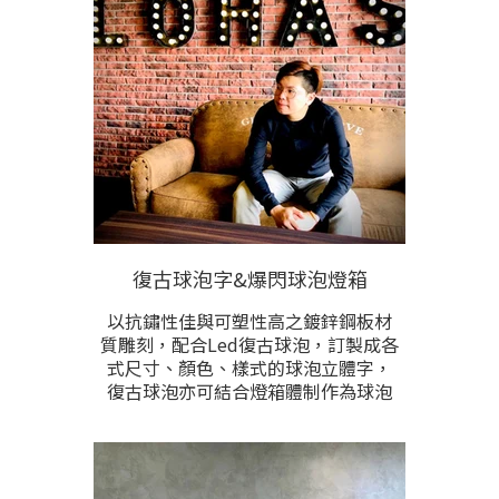
需求訂製。請提供現場安裝位置的照
片、門面約莫寬度尺寸、預計製作樣
式的照片聊聊洽詢。
復古球泡字&爆閃球泡燈箱
以抗鏽性佳與可塑性高之鍍鋅鋼板材
質雕刻，配合Led復古球泡，訂製成各
式尺寸、顏色、樣式的球泡立體字，
復古球泡亦可結合燈箱體制作為球泡
型燈箱，創造懷舊氛圍。 製做尺寸、
球泡燈色、內容設計完全根據需求訂
製。本項目根據製作尺寸計價，敬請
提供內容規格洽詢