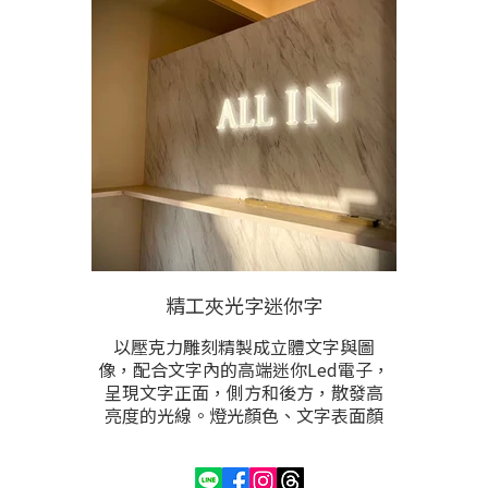
環境。請提供尺寸與內容後洽詢。
精工夾光字迷你字
以壓克力雕刻精製成立體文字與圖
像，配合文字內的高端迷你Led電子，
呈現文字正面，側方和後方，散發高
亮度的光線。燈光顏色、文字表面顏
色、尺寸，都可根據需求訂製。
此為Led發光字中，製做工法，製程最
精緻，能製作的文字圖像能在5公分