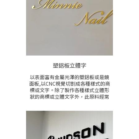
塑鋁板立體字
以表面富有金屬光澤的塑鋁板或是鏡
面板,以CNC視覺切割成各種樣式的商
標或文字。除了製作各種樣式立體形
狀的商標或立體文字外，此原料經常
被應用於搭配其他素材，製作成招
牌、門牌、視覺牆、網美打卡牆等各
式立體凸字成品。
防水，耐曬，室內外皆宜，經濟美觀
CP值高，具備長效耐用等優勢。顏色
有鏡面亮金、霧金、鏡面亮銀、霧