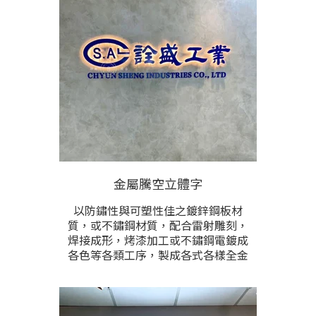
金屬騰空立體字
以防鏽性與可塑性佳之鍍鋅鋼板材
質，或不鏽鋼材質，配合雷射雕刻，
焊接成形，烤漆加工或不鏽鋼電鍍成
各色等各類工序，製成各式各樣全金
屬立體字與商標圖形，可配合防水Led
燈光應用配置，訂製出各式各樣之門
面金屬立體字招牌或商店主視覺牆面
所應用。尺寸，顏色，圖文內容，能