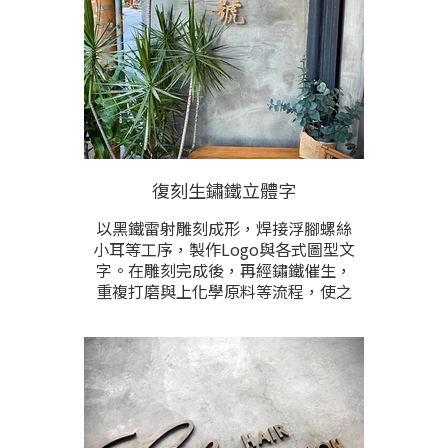
復刻生鏽鐵立體字
以黑鐵雷射雕刻成形，焊接浮腳螺絲
小耳等工序，製作Logo與各式圖型文
字。在雕刻完成後，再經鏽鐵催生，
重複打磨與上化學原料等流程，使之
達到完整且均勻的生鏽狀態後，再以
防護漆固色，阻止不斷繡化。
鐵鏽為鐵氧化物的統稱，通常為棕紅
色，由鐵和氧氣進行氧化還原反應而
生成。在不同的環境、氣候與加工方
式，會生成不同形式的鐵鏽。經由足
夠的時間，在氧氣和水充足的情況