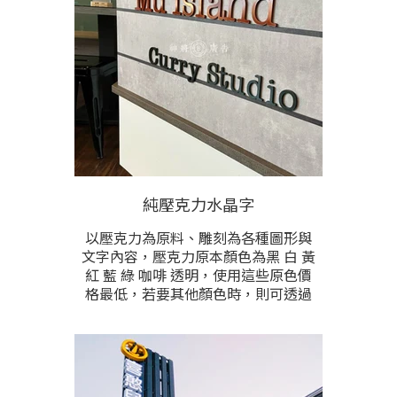
價格較高，請提供製作尺寸與內容字
數後洽詢。
純壓克力水晶字
以壓克力為原料、雕刻為各種圖形與
文字內容，壓克力原本顏色為黑 白 黃
紅 藍 綠 咖啡 透明，使用這些原色價
格最低，若要其他顏色時，則可透過
烤漆加工。文字厚度為3mm-2cm中間
做選擇，越厚價格越高。
價格根據每字或每個圖的雕刻尺寸，
配合使用之厚度 顏色 逐一計價，請聊
聊提供製作內容 尺寸 顏色 估價。