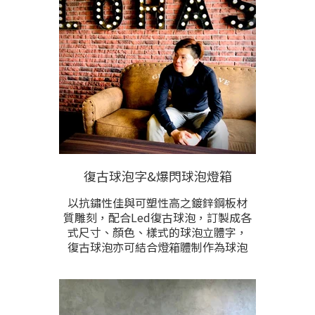
需求訂製。請提供現場安裝位置的照
片、門面約莫寬度尺寸、預計製作樣
式的照片聊聊洽詢。
復古球泡字&爆閃球泡燈箱
以抗鏽性佳與可塑性高之鍍鋅鋼板材
質雕刻，配合Led復古球泡，訂製成各
式尺寸、顏色、樣式的球泡立體字，
復古球泡亦可結合燈箱體制作為球泡
型燈箱，創造懷舊氛圍。 製做尺寸、
球泡燈色、內容設計完全根據需求訂
製。本項目根據製作尺寸計價，敬請
提供內容規格洽詢