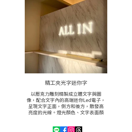
環境。請提供尺寸與內容後洽詢。
精工夾光字迷你字
以壓克力雕刻精製成立體文字與圖
像，配合文字內的高端迷你Led電子，
呈現文字正面，側方和後方，散發高
亮度的光線。燈光顏色、文字表面顏
色、尺寸，都可根據需求訂製。
此為Led發光字中，製做工法，製程最
精緻，能製作的文字圖像能在5公分