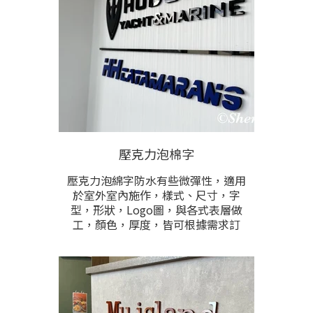
銀、玫瑰金、霧白、霧黑、橙色、等
各色選擇。
壓克力泡棉字
壓克力泡綿字防水有些微彈性，適用
於室外室內施作，樣式、尺寸，字
型，形狀，Logo圖，與各式表層做
工，顏色，厚度，皆可根據需求訂
製。立體字的厚度有1cm,2cm,3cm的
選擇。壓克力材質表面為亮面有光
澤，有紅、黑、白、黃，咖啡、綠、
藍這些色可任選，這些色為最便宜的
基本價格，其他任何顏色亦可訂製，
是利用貼色或上漆呈現，額外加工之