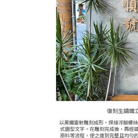
復刻生鏽鐵
以黑鐵雷射雕刻成形，焊接浮腳螺絲
式圖型文字。在雕刻完成後，再經
原料等流程，使之達到完整且均勻