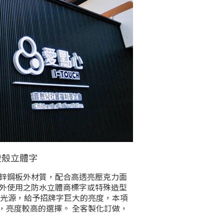
燈殼立體字
鋅鋼板外材質，配合高透亮壓克力面
外使用之防水立體商標字或特殊造型
節能光源，給予招牌字巨大的亮度，本項
，亮度較高的選擇。 全客製化訂做，
色、樣式、燈光色，與安裝方式完全