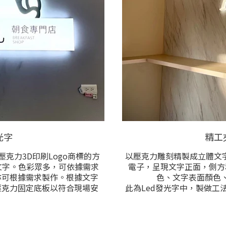
光字
精工
克力3D印刷Logo商標的方
以壓克力雕刻精製成立體文字
o文字。色彩眾多，可依據需求
電子，呈現文字正面，側方
亦可根據需求製作。根據文字
色、文字表面顏色
壓克力固定底板以符合現場安
此為Led發光字中，製做工
與內容後洽詢。
在5公分內，本品是所有Le
各類樣式/尺寸/圖案/文字
迎提供製作尺寸，樣式需求