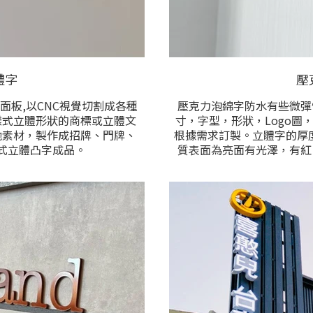
體字
壓
面板,以CNC視覺切割成各種
壓克力泡綿字防水有些微彈
樣式立體形狀的商標或立體文
寸，字型，形狀，Logo圖
他素材，製作成招牌、門牌、
根據需求訂製。立體字的厚度有
式立體凸字成品。
質表面為亮面有光澤，有紅
CP值高，具備長效耐用等優
可任選，這些色為最便宜的
亮銀、霧銀、玫瑰金、霧白、
是利用貼色或上漆呈現，額
各色選擇。
與內