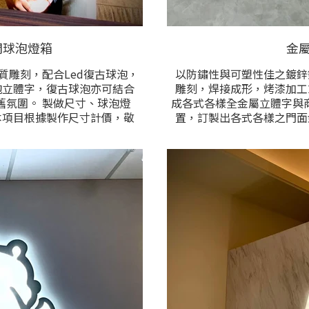
閃球泡燈箱
金
質雕刻，配合Led復古球泡，
以防鏽性與可塑性佳之鍍鋅
泡立體字，復古球泡亦可結合
雕刻，焊接成形，烤漆加工
尺寸、球泡燈
成各式各樣全金屬立體字與商
本項目根據製作尺寸計價，敬
置，訂製出各式各樣之門面
格洽詢
應用。尺寸，顏色，圖文內
項目在特殊弧面型外牆