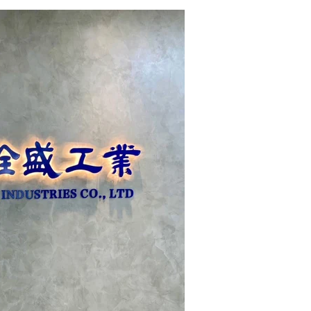
場安裝位置的照片、門面約莫寬度尺
樣式的照片聊聊洽詢。