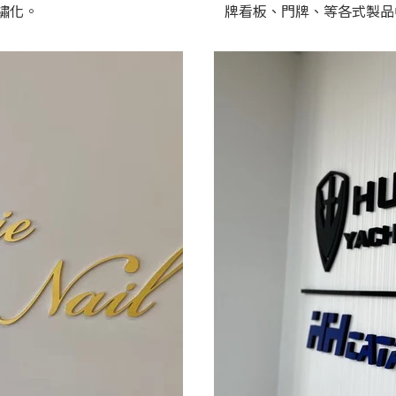
繡化。
牌看板、門牌、等各式製品
紅色，由鐵和氧氣進行氧化還
候與加工方式，會生成不同形
氣和水充足的情況下，鐵會完
複保護上漆，停止再鏽化，維
製作尺寸與雕刻內容多寡計
內容後洽詢。