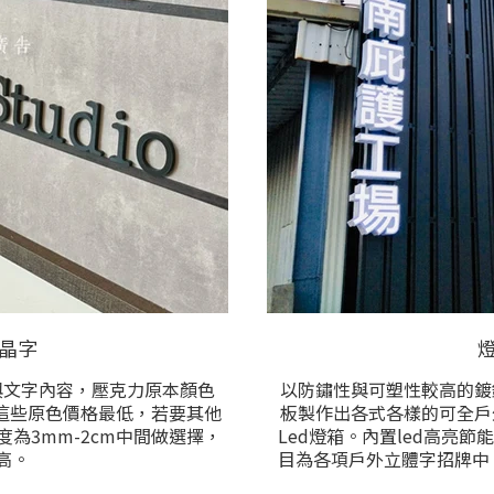
晶字
與文字內容，壓克力原本顏色
以防鏽性與可塑性較高的鍍
使用這些原色價格最低，若要其他
板製作出各式各樣的可全戶
為3mm-2cm中間做選擇，
Led燈箱。內置led高亮
高。
目為各項戶外立體字招牌中
配合使用之厚度 顏色 逐一計
文字內容、圖形、尺寸、顏