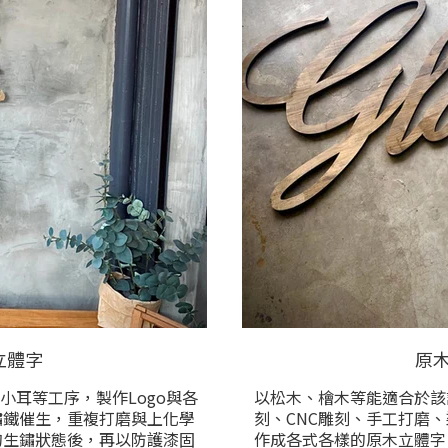
立體字
原
小耳等工序，製作Logo與各
以松木、檜木等能適合於該
鏽鐵催生，重複打磨與上化學
刻、CNC雕刻、手工打磨
的生鏽狀態後，再以防護漆固
作成各式各樣的原木立體字