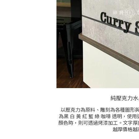
純壓克力水
以壓克力為原料、雕刻為各種圖形
為黑 白 黃 紅 藍 綠 咖啡 透明，
顏色時，則可透過烤漆加工。文字厚度
越厚價格越
價格根據每字或每個圖的雕刻尺寸，