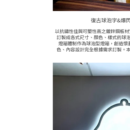
復古球泡字&爆
以抗鏽性佳與可塑性高之鍍鋅鋼板材
訂製成各式尺寸、顏色、樣式的球
燈箱體制作為球泡型燈箱，創造懷舊氛圍。 製做
色、內容設計完全根據需求訂製。
請提供內容規