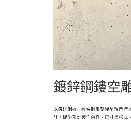
鍍鋅鋼鏤空
以鍍鋅鋼板，經雷射雕刻後呈現門牌
計。提供預計製作內容、尺寸與樣式