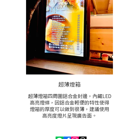
開燈時 則透過鏤空處後方增置之背
板，與鏤空之內容形成對比，讓圖文
內容明顯而具備層次美感。
✔️尺寸、材質、風格、顏色、安裝方
式，皆可根據需求設計。
✔️根據製作尺寸與雕刻內容多寡計
價。
超薄燈箱
超薄燈箱四周圍鋁合金封邊，內藏LED
高亮燈條，因鋁合金輕便的特性使得
燈箱的厚度可以做到很薄，建議使用
高亮度燈片呈現廣告面。