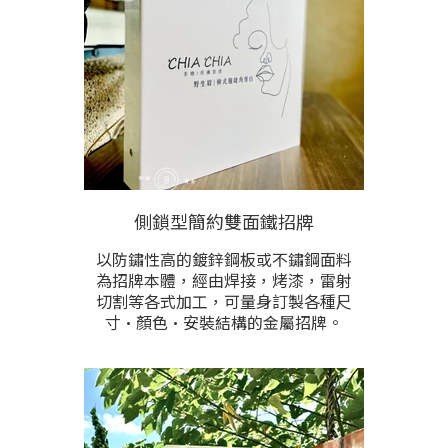
盤，亦可訂製為合乎現場需求的配
置。 若尺寸需求較大時，則適合以軟
式無接縫抗颱型招牌或中空板型傳統
招牌進行訂製。
根據製作尺寸計價，歡迎提供現場安
裝位置照片洽詢與估價。
側鎖型簡約雙面鐵招牌
以防鏽性高的鍍鋅鋼板或不鏽鋼面料
為招牌本體，經由焊接，烤漆，雷射
切割等各式加工，可量身訂製各種尺
寸·顏色·安裝結構的金屬招牌。
金屬面板上以PVC 噴圖或電腦割字來
呈現圖文，呈現清新簡約的招牌風
格。亦可做立體字雕刻加工來強調重
點內文。或以鏤空雕刻圖文的方式呈
現。請提供製作尺寸.預計樣式.與製作
內容後洽詢。