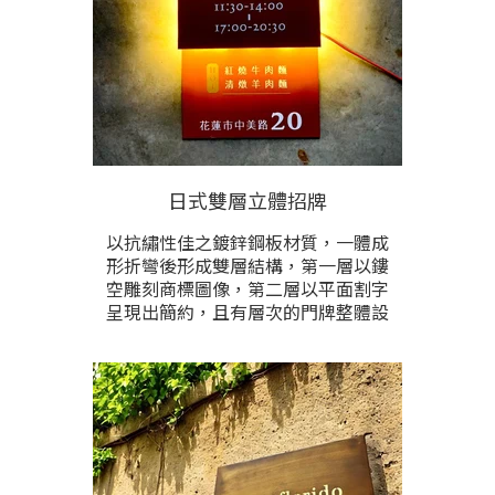
日式雙層立體招牌
以抗繡性佳之鍍鋅鋼板材質，一體成
形折彎後形成雙層結構，第一層以鏤
空雕刻商標圖像，第二層以平面割字
呈現出簡約，且有層次的門牌整體設
計。烤漆顏色、尺寸、整體設計 皆可
依需求與設計師討論且確認後，進行
訂製。價格根據製作尺寸，與鏤空雕
刻之內容多寡計價，請提供製作尺寸
與內容洽詢。