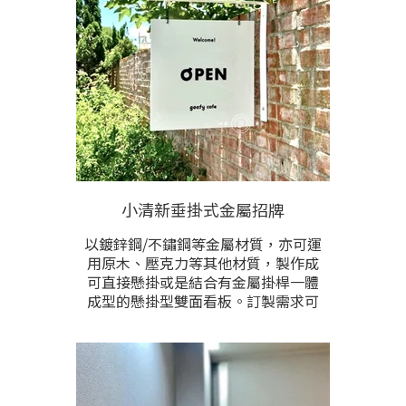
小清新垂掛式金屬招牌
以鍍鋅鋼/不鏽鋼等金屬材質，亦可運
用原木、壓克力等其他材質，製作成
可直接懸掛或是結合有金屬掛桿一體
成型的懸掛型雙面看板。訂製需求可
根據現場環境規劃，安裝簡便。看板
的內容文字能以平面圖文、或立體字
做工去呈現。各類樣式/尺寸/圖案/文
字/皆可完全根據需求客制化訂做，價
格根據製作尺寸，與做工樣式而異，