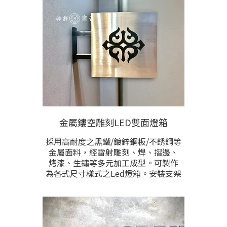
歡迎提供需求尺寸，與樣式洽詢討
論。
金屬鏤空雕刻LED雙面燈箱
採用高耐度之黑鐵/鍍鋅鋼板/不銹鋼等
金屬面料，經雷射雕刻、焊、摺邊、
烤漆、生鏽等多元加工成型。可製作
為各式尺寸樣式之Led燈箱。安裝支架
結構亦可根據現場需求訂製符合於安
裝需求之結構。圖文內容多數以鏤空
雕刻後配合LED燈，使點燈後，招牌內
容能竄出光線而產生凸顯而明亮的效
果，在不開燈時 則透過鏤空處後方增