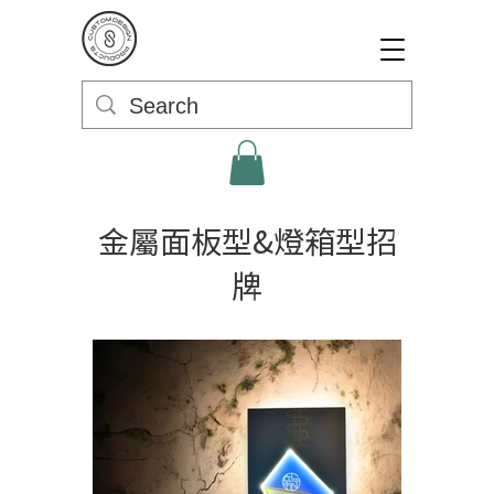
金屬面板型&燈箱型招
牌