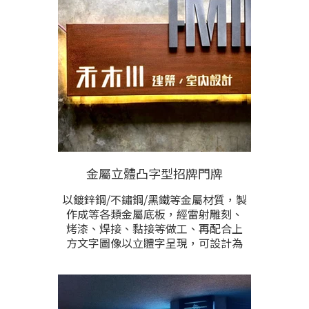
置之背板，與鏤空之內容形成對比，
讓圖文內容明顯而具備層次美感。
✔️尺寸、材質、風格、顏色、安裝方
式，皆可根據需求設計。
✔️根據製作尺寸與雕刻內容多寡計
價。
金屬立體凸字型招牌門牌
以鍍鋅鋼/不鏽鋼/黑鐵等金屬材質，製
作成等各類金屬底板，經雷射雕刻、
烤漆、焊接、黏接等做工、再配合上
方文字圖像以立體字呈現，可設計為
招牌， 門牌，指示牌等各式訂製品。
顏色、材質，尺寸、安裝方式，能根
據需求訂製，歡迎提供製作尺寸與樣
式需求聊聊洽詢。