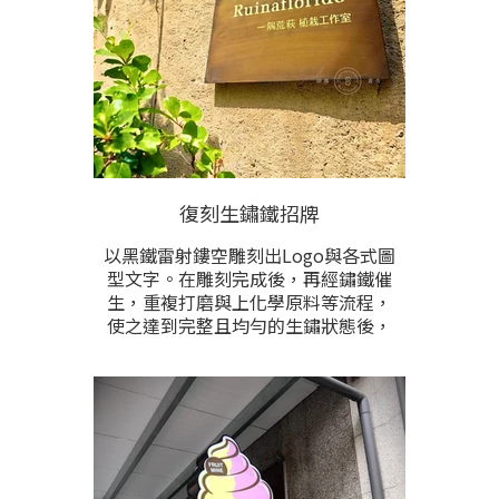
復刻生鏽鐵招牌
以黑鐵雷射鏤空雕刻出Logo與各式圖
型文字。在雕刻完成後，再經鏽鐵催
生，重複打磨與上化學原料等流程，
使之達到完整且均勻的生鏽狀態後，
再以防護漆固色，阻止不斷繡化。
鐵鏽為鐵氧化物的統稱，通常為棕紅
色，由鐵和氧氣進行氧化還原反應而
生成。在不同的環境、氣候與加工方
式，會生成不同形式的鐵鏽。經由足
夠的時間，在氧氣和水充足的情況
下，鐵會完全氧化成鏽。因此完工前