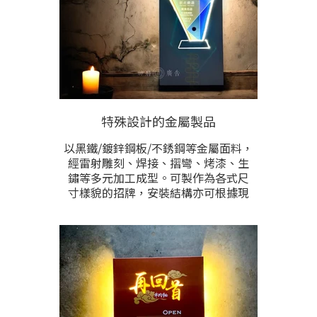
特殊設計的金屬製品
以黑鐵/鍍鋅鋼板/不銹鋼等金屬面料，
經雷射雕刻、焊接、摺彎、烤漆、生
鏽等多元加工成型。可製作為各式尺
寸樣貌的招牌，安裝結構亦可根據現
場需求，訂製符合於安裝需求之特殊
結構。圖文內容呈現方式能以鏤空雕
刻後配合LED燈，使招牌內容能竄出光
線而產生凸顯而明亮的效果，或以立
體字雕刻等多元設計做工來呈現。尺
寸、材質、風格、顏色、安裝方式，
皆可根據需求設計。請提供訂做需求
洽詢。