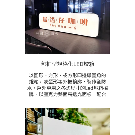
洽詢
包框型規格化LED燈箱
以圓形、方形、或方形四邊導圓角的
燈箱，或蛋形等外框輪廓，製作全防
水，戶外專用之各式尺寸的Led燈箱招
牌，以壓克力雙面高透光面板，配合
一體成形的金屬外框和支架，訂製成
30公分至90公分等各尺寸的專利精緻
型防水Led招牌，供應電壓可選擇
110/220v或全電壓。
鐵件預設為黑/白色，亦可額外烤漆為
其他指定顏色，延伸支架與安裝底