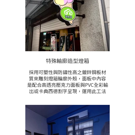
會進行重複保護上漆，停止再鏽化，
維持最美的鏽鐵作品視覺。 價格根據
製作尺寸與雕刻內容多寡計算，提供
尺寸與雕刻內容後洽詢。
特殊輪廓造型燈箱
採用可塑性與防鏽性高之鍍鋅鋼板材
質來雕刻燈箱輪廓外殼，面板中內容
是配合高透亮壓克力面板與PVC全彩輸
出或卡典西德割字呈現，運用此工法
可製作出各式各樣，單面或雙面之特
殊造型Led燈箱。內置節能高亮LED燈
源，防水耐用，全戶外適用。
文字、圖形、尺寸、顏色、樣式、安
裝方式完全根據需求訂製。敬請提供
製作尺寸與內容，配合安裝位置照片