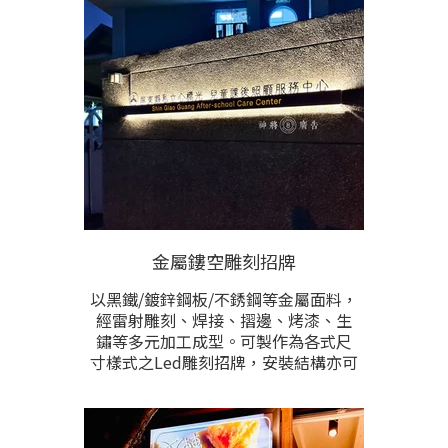
金屬鏤空雕刻招牌
以黑鐵/鍍鋅鋼板/不銹鋼等金屬面料，
經雷射雕刻、焊接、摺邊、烤漆、生
鏽等多元加工成型。可製作為各式尺
寸樣式之Led雕刻招牌，安裝結構亦可
根據現場需求訂製符合於安裝需求之
結構。圖文內容多數以鏤空雕刻後配
合LED燈，使點燈後，招牌內容能竄出
光線而產生凸顯而明亮的效果，在不