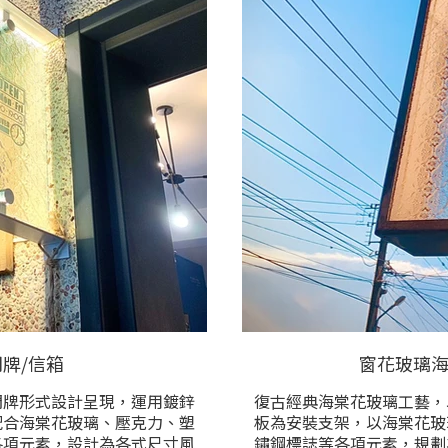
牌/信箱
窗花玻璃海
門牌形式設計呈現，運用鍍鋅
復古經典海棠花玻璃工藝，
配合海棠花玻璃、壓克力、塑
板為安裝支架，以海棠花玻
各項元素，設計為各式尺寸風
鏽鋼標誌等各項元素，規劃