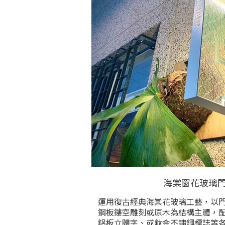
海棠窗花玻璃門
運用復古經典海棠花玻璃工藝，以
鋼板鏤空雕刻或原木為結構主體，
鋁板立體字、或鈦金不鏽鋼標誌等