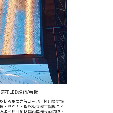
棠花LED燈箱/看板
以招牌形式之設計呈現，運用鍍鋅鋼
璃，壓克力，塑鋁板立體字與鈦金不
為各式尺寸風格與內容樣式的招牌。