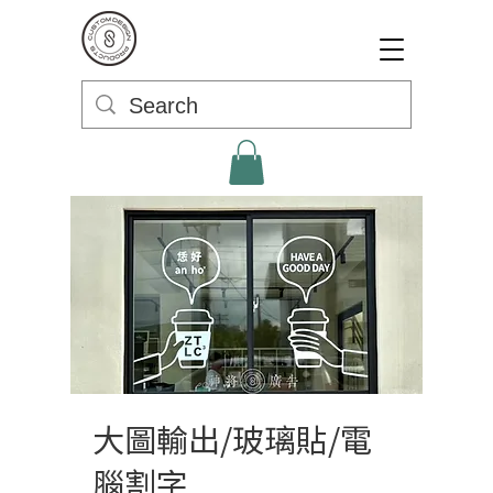
大圖輸出/玻璃貼/電
腦割字